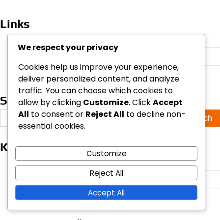
Links
Inhalt
We respect your privacy
Kontaktieren Sie uns
Cookies help us improve your experience,
Über uns
deliver personalized content, and analyze
traffic. You can choose which cookies to
Suche
allow by clicking
Customize
. Click
Accept
All
to consent or
Reject All
to decline non-
Search
essential cookies.
for:
Kategorien
Customize
Spielanalyse
Reject All
Spielerstatistiken
Accept All
Teamstrategien