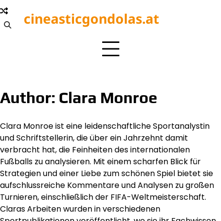
Skip
cineasticgondolas.at
to
content
Author:
Clara Monroe
Clara Monroe ist eine leidenschaftliche Sportanalystin
und Schriftstellerin, die über ein Jahrzehnt damit
verbracht hat, die Feinheiten des internationalen
Fußballs zu analysieren. Mit einem scharfen Blick für
Strategien und einer Liebe zum schönen Spiel bietet sie
aufschlussreiche Kommentare und Analysen zu großen
Turnieren, einschließlich der FIFA-Weltmeisterschaft.
Claras Arbeiten wurden in verschiedenen
Sportpublikationen veröffentlicht, wo sie ihr Fachwissen