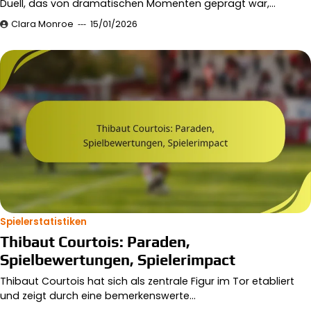
Duell, das von dramatischen Momenten geprägt war,…
Clara Monroe
15/01/2026
Spielerstatistiken
Thibaut Courtois: Paraden,
Spielbewertungen, Spielerimpact
Thibaut Courtois hat sich als zentrale Figur im Tor etabliert
und zeigt durch eine bemerkenswerte…