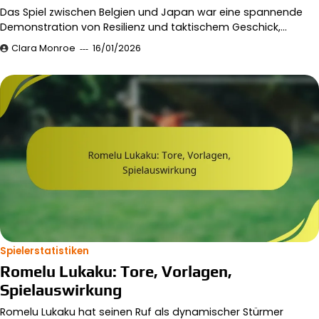
Das Spiel zwischen Belgien und Japan war eine spannende
Demonstration von Resilienz und taktischem Geschick,…
Clara Monroe
16/01/2026
Spielerstatistiken
Romelu Lukaku: Tore, Vorlagen,
Spielauswirkung
Romelu Lukaku hat seinen Ruf als dynamischer Stürmer