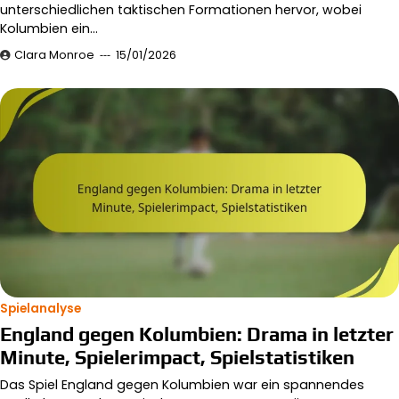
unterschiedlichen taktischen Formationen hervor, wobei
Kolumbien ein…
Clara Monroe
15/01/2026
Spielanalyse
England gegen Kolumbien: Drama in letzter
Minute, Spielerimpact, Spielstatistiken
Das Spiel England gegen Kolumbien war ein spannendes